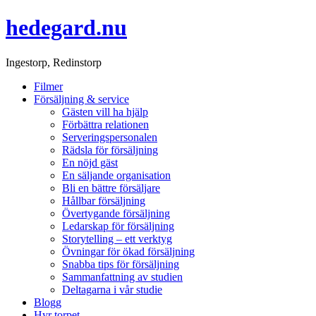
hedegard.nu
Ingestorp, Redinstorp
Filmer
Försäljning & service
Gästen vill ha hjälp
Förbättra relationen
Serveringspersonalen
Rädsla för försäljning
En nöjd gäst
En säljande organisation
Bli en bättre försäljare
Hållbar försäljning
Övertygande försäljning
Ledarskap för försäljning
Storytelling – ett verktyg
Övningar för ökad försäljning
Snabba tips för försäljning
Sammanfattning av studien
Deltagarna i vår studie
Blogg
Hyr torpet