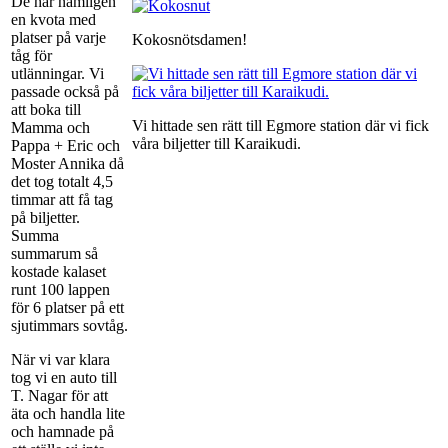
De har nämligen
en kvota med
platser på varje
Kokosnötsdamen!
tåg för
utlänningar. Vi
passade också på
att boka till
Vi hittade sen rätt till Egmore station där vi fick
Mamma och
våra biljetter till Karaikudi.
Pappa + Eric och
Moster Annika då
det tog totalt 4,5
timmar att få tag
på biljetter.
Summa
summarum så
kostade kalaset
runt 100 lappen
för 6 platser på ett
sjutimmars sovtåg.
När vi var klara
tog vi en auto till
T. Nagar för att
äta och handla lite
och hamnade på