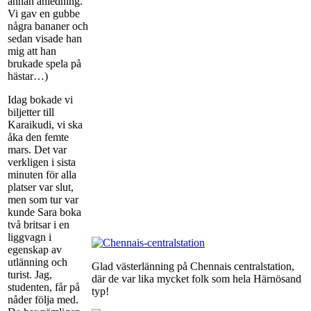
annan anledning.
Vi gav en gubbe
några bananer och
sedan visade han
mig att han
brukade spela på
hästar…)
Idag bokade vi
biljetter till
Karaikudi, vi ska
åka den femte
mars. Det var
verkligen i sista
minuten för alla
platser var slut,
men som tur var
kunde Sara boka
två britsar i en
liggvagn i
egenskap av
utlänning och
Glad västerlänning på Chennais centralstation,
turist. Jag,
där de var lika mycket folk som hela Härnösand
studenten, får på
typ!
nåder följa med.