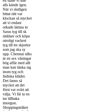
ett ställe vi inte
alls kände igen.
När vi slutligen
hittat rätt var
klockan så mycket
att vi endast
orkade lämna in
Saras tyg till sk
räddare och köpa
otroligt vackert
tyg till tre skjortor
som jag ska sy
upp. Chennai silks
är en sex våningar
hög affär med allt
man kan tänka sig
inom tyg och
Indiska kläder.
Det fanns så
mycket att det
först var svårt att
välja. Vi får ta en
tur tillbaka
imorgon.
Shoppingstråket