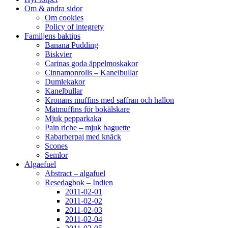
Om & andra sidor
Om cookies
Policy of integrety
Familjens baktips
Banana Pudding
Biskvier
Carinas goda äppelmoskakor
Cinnamonrolls – Kanelbullar
Dumlekakor
Kanelbullar
Kronans muffins med saffran och hallon
Matmuffins för bokälskare
Mjuk pepparkaka
Pain riche – mjuk baguette
Rabarberpaj med knäck
Scones
Semlor
Algaefuel
Abstract – algafuel
Resedagbok – Indien
2011-02-01
2011-02-02
2011-02-03
2011-02-04