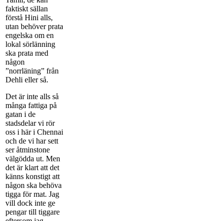
faktiskt sällan
förstå Hini alls,
utan behöver prata
engelska om en
lokal sörlänning
ska prata med
någon
”norrläning” från
Dehli eller så.
Det är inte alls så
många fattiga på
gatan i de
stadsdelar vi rör
oss i här i Chennai
och de vi har sett
ser åtminstone
välgödda ut. Men
det är klart att det
känns konstigt att
någon ska behöva
tigga för mat. Jag
vill dock inte ge
pengar till tiggare
eftersom jag