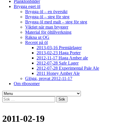
Planktonbilder
Brygga eget öl
Brygga öl – en översikt
Brygga öl – steg för steg
Brygga öl med malt – steg för steg
Viktigt när man brygger
Material för öltillverkning
Räkna ut OG
Recept på öl
2013-03-16 Premiärlager
2013-02-23 Haga Porter
2012-11-17 Haga Amber ale
2012-07-28 Safe Lager
2012-07-28 Experimental Pale Ale
2011 Honey Amber Ale
Glögg, provat 2012-11-17
Om ribosomer
Sök
efter:
2011-02-19