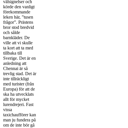
välsignelser och
körde den vanligt
förekommande
leken här, ”tusen
frågor”. Prästens
bror stod bredvid
och sålde
barnkläder. De
ville att vi skulle
ta kort att ta med
tillbaka till
Sverige. Det är en
anledning att
Chennai är så
trevlig stad. Det är
inte tillräckligt
med turister (från
Europa) för att de
ska ha utvecklats
allt för mycket
lurendrejeri. Fast
vissa
taxichaufförer kan
man ju fundera på
om de inte bör gå