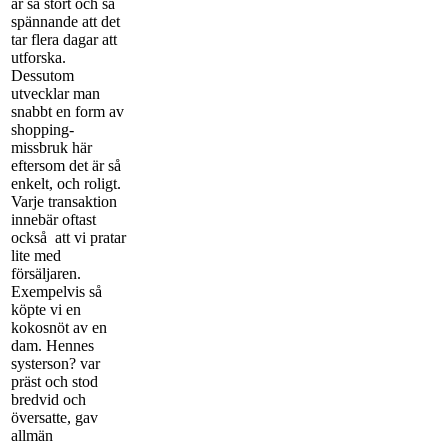
är så stort och så
spännande att det
tar flera dagar att
utforska.
Dessutom
utvecklar man
snabbt en form av
shopping-
missbruk här
eftersom det är så
enkelt, och roligt.
Varje transaktion
innebär oftast
också att vi pratar
lite med
försäljaren.
Exempelvis så
köpte vi en
kokosnöt av en
dam. Hennes
systerson? var
präst och stod
bredvid och
översatte, gav
allmän