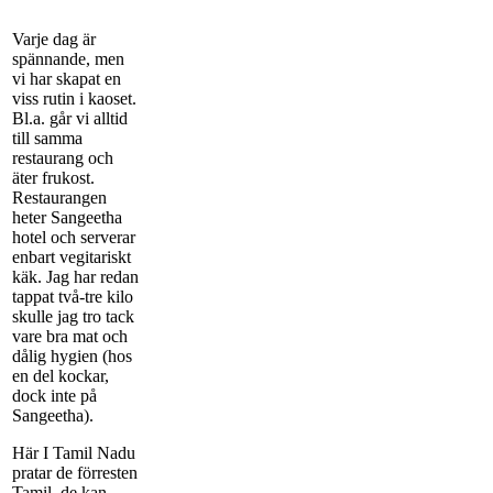
Varje dag är
spännande, men
vi har skapat en
viss rutin i kaoset.
Bl.a. går vi alltid
till samma
restaurang och
äter frukost.
Restaurangen
heter Sangeetha
hotel och serverar
enbart vegitariskt
käk. Jag har redan
tappat två-tre kilo
skulle jag tro tack
vare bra mat och
dålig hygien (hos
en del kockar,
dock inte på
Sangeetha).
Här I Tamil Nadu
pratar de förresten
Tamil, de kan