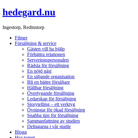
hedegard.nu
Ingestorp, Redinstorp
Filmer
Försäljning & service
Gästen vill ha hjälp
Förbättra relationen
Serveringspersonalen
Rädsla för försäljning
En nöjd gäst
En säljande organisation
Bli en bättre försäljare
Hållbar försäljning
Övertygande försäljning
Ledarskap för försäljning
Storytelling – ett verktyg
Övningar för ökad försäljning
Snabba tips för försäljning
Sammanfattning av studien
Deltagarna i vår studie
Blogg
Hyr torpet