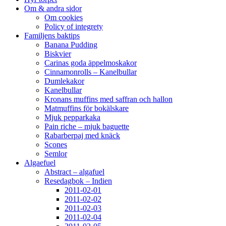
Om & andra sidor
Om cookies
Policy of integrety
Familjens baktips
Banana Pudding
Biskvier
Carinas goda äppelmoskakor
Cinnamonrolls – Kanelbullar
Dumlekakor
Kanelbullar
Kronans muffins med saffran och hallon
Matmuffins för bokälskare
Mjuk pepparkaka
Pain riche – mjuk baguette
Rabarberpaj med knäck
Scones
Semlor
Algaefuel
Abstract – algafuel
Resedagbok – Indien
2011-02-01
2011-02-02
2011-02-03
2011-02-04