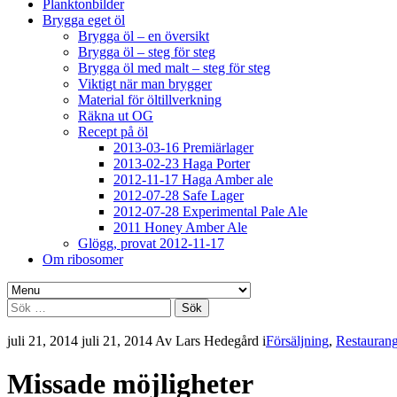
Planktonbilder
Brygga eget öl
Brygga öl – en översikt
Brygga öl – steg för steg
Brygga öl med malt – steg för steg
Viktigt när man brygger
Material för öltillverkning
Räkna ut OG
Recept på öl
2013-03-16 Premiärlager
2013-02-23 Haga Porter
2012-11-17 Haga Amber ale
2012-07-28 Safe Lager
2012-07-28 Experimental Pale Ale
2011 Honey Amber Ale
Glögg, provat 2012-11-17
Om ribosomer
Sök
efter:
juli 21, 2014
juli 21, 2014
Av
Lars Hedegård
i
Försäljning
,
Restaurang
Missade möjligheter