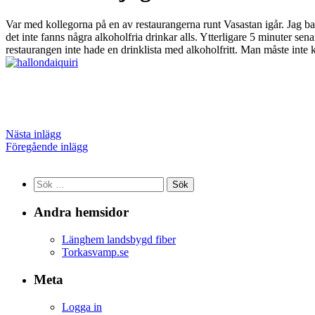
Var med kollegorna på en av restaurangerna runt Vasastan igår. Jag bad
det inte fanns några alkoholfria drinkar alls. Ytterligare 5 minuter se
restaurangen inte hade en drinklista med alkoholfritt. Man måste inte k
Nästa inlägg
Föregående inlägg
Sök
efter:
Andra hemsidor
Länghem landsbygd fiber
Torkasvamp.se
Meta
Logga in