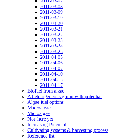
2011-03-07
2011-03-08
2011-03-09
2011-03-19
2011-03-20
2011-03-21
2011-03-22
2011-03-23
2011-03-24
2011-03-25
2011-04-05
2011-04-06
2011-04-07
2011-04-10
2011-04-15
2011-04-17
Biofuel from algae
A heterogeneous group with potential
Algae fuel options
Macroalgae
Microalgae
Not there yet
Increasing Potential
Cultivating systems & harvesting process
Reference list