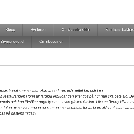
Blogg
Hyr torpet
Om & andra sidor
Familjens baktips
Brygga eget öl
Om ribosomer
ecis börjat som servitör. Han är oerfaren och outbildad och får i
rån restaurangen i form av färdiga erbjudanden eller tips på hur han ska bete sig
. De
nervös och han försöker noga lyssna av vad gästen önskar. Liksom Benny kliver int
delen av servitörerna in på scenen i servicemötet för att ta en aktiv roll utan vänta
ss på gästens initiativ.