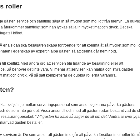
 roller
ge gästen service och samtidig sälja in så mycket som möjligt från me­nyn. En dukti
gärna återkommer samtidigt som han lyckas sälja in mycket mat och dryck. Det ska
agats i köket.
 Å ena sidan ska försäljaren skapa förtroende för att komma åt så mycket som möjlig
nalen i egenskap av expert hjälpa gästen så att denna går hem nöjd.
r till konflikt. Med andra ord att servicen blir li­dande av försäljning eller att
vice. Så behöver det inte vara. Vi menar att servisen kan hjälpa och styra gästen
t mat och dryck. På så sätt kompletterar de dubbla rollerna varandra.
sten?
 klar skiljelinje mellan serveringspersonal som anser sig kunna påverka gäs­tens
och de som inte gör det. Vissa anser till och med att gästen redan bestämt vad de s
e restaurangbesöket: ”
Vill gästen ha kaffe så säger de till om det
.” Andra är övertyg
rkar vad gästen beställer.
ktiv servi­sen är. De som anser att gästen inte går att påverka försöker inte heller förm