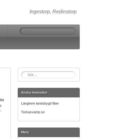
Ingestorp, Redinstorp
Sök
efter:
Sök
efter:
Andra hemsidor
tta
Länghem landsbygd fiber
e
r
Torkasvamp.se
Meta