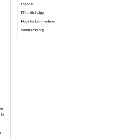
Logga in
Flöde för inlägg
g
Flöde för kommentarer
WordPress.org
t
ka
ade
å