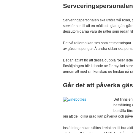
Servceringspersonalens
Serveringspersonalen ska utföra två roller, 
servitör ser till att en mätt och glad gäst 
dessutom gärna vara de rätter som redan till
De två rollerna kan ses som ett motsatspar.
av gästens pengar. Å andra sidan ska perso
Det är lätt att tro att dessa dubbla roller lede
försäljningen blir lidande av för mycket ser
genom att med sin kunskap ge förslag på rät
Går det att påverka gä
Det finns en
beställning 
beställa för
om att de i olika grad kan påverka och påve
Inställningen kan sättas i relation till hur a