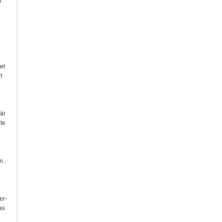
m
et
t
 är
nte
n.
er­
as