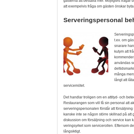
gästerna att beställa mer. Möj­ligtvis frågar
att exempelvis fråga om gästen önskar by
Serveringspersonal beh
Serveringsper
t.ex. om gäs
sna­rare han
kutym att fr
kommendera p
användas so
deltidsmarkn
många menyer
långt att lå
servicemötet.
Det handlar troligen om en attityd- och be
Restaurangen som vill få sin personal att akti
serveringspersonalen förstår att försäljnin
kanske inte se någon större skillnad på att 
diskussion om försäljning och service kan ka
veringsyrket som servicerollen. Eftersom de
långsiktigt.