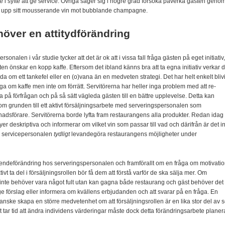
 de i syfte att ge service. Övriga säger sig i högre grad försöka påverka gästen geno
ta upp sitt mousserande vin mot bubblande champagne.
över en attitydförändring
sonalen i vår studie tycker att det är ok att i vissa fall fråga gästen på eget initiativ,
ten öns­kar en kopp kaffe. Eftersom det ibland känns bra att ta egna initiativ verkar d
da om ett tankefel eller en (o)vana än en medveten strategi. Det har helt enkelt blivi
åga om kaffe men inte om förrätt. Servitörerna har heller inga problem med att re­
å förfrågan och på så sätt vägleda gästen till en bättre upplevelse. Detta kan
m grunden till ett aktivt försäljningsarbete med serveringspersonalen som
adsförare. Servitörerna borde lyfta fram restaurangens alla produkter. Redan idag
 deskriptiva och informerar om vilket vin som passar till vad och därifrån är det i
ta servicepersonalen
tydligt
levande­göra restaurangens möjlighe­ter under
teendeförändring hos serveringspersonalen och framförallt om en fråga om motivatio
vt ta del i för­säljningsrollen bör få dem att förstå varför de ska sälja mer. Om
g inte behöver vara något fult utan kan gagna både restaurang och gäst behöver det
ge förslag eller informera om kvällens erbju­danden och att svarar på en fråga. En
nske skapa en större medvetenhet om att för­säljningsrollen är en lika stor del av s
t tar tid att ändra individens värderingar måste dock detta förändringsarbete planer