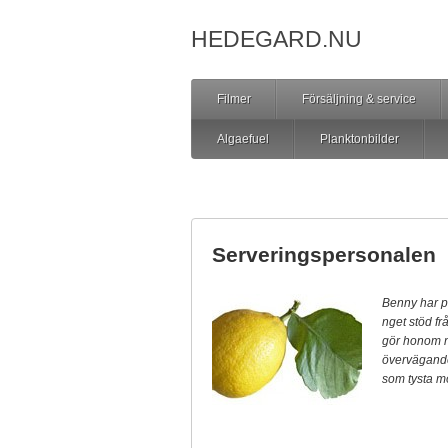
HEDEGARD.NU
Filmer
Försäljning & service
Algaefuel
Planktonbilder
Serveringspersonalen
Benny har pr
ng
et stöd f
gör ho­nom 
övervägande 
som tysta mö