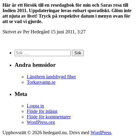
Här är ett försök till en resedagbok för min och Saras resa till
Indien 2011. Uppdateringar lovas enbart sporadiskt. Glöm inte
att njuta av livet! Tryck på respektive datum i menyn ovan för
att se vad vi gjorde.
Skrivet av Per Hedegård 15 juni 2011, 3:27
Sök
efter:
Andra hemsidor
Länghem landsbygd fiber
Torkasvamp.se
Meta
Logga in
Flöde för inlägg
Flöde för kommentarer
WordPress.org
Upphovsrätt © 2026 hedegard.nu. Drivs med
WordPress
.