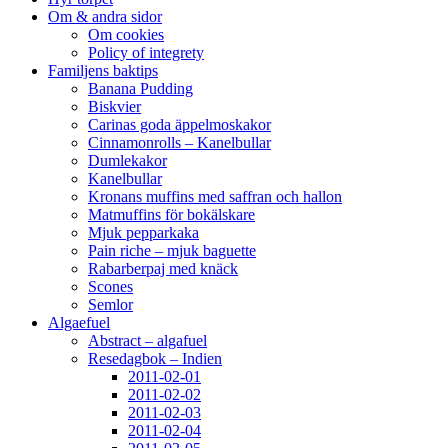
Om & andra sidor
Om cookies
Policy of integrety
Familjens baktips
Banana Pudding
Biskvier
Carinas goda äppelmoskakor
Cinnamonrolls – Kanelbullar
Dumlekakor
Kanelbullar
Kronans muffins med saffran och hallon
Matmuffins för bokälskare
Mjuk pepparkaka
Pain riche – mjuk baguette
Rabarberpaj med knäck
Scones
Semlor
Algaefuel
Abstract – algafuel
Resedagbok – Indien
2011-02-01
2011-02-02
2011-02-03
2011-02-04