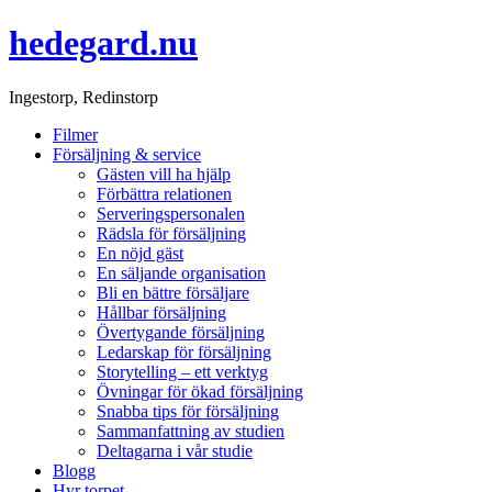
hedegard.nu
Ingestorp, Redinstorp
Filmer
Försäljning & service
Gästen vill ha hjälp
Förbättra relationen
Serveringspersonalen
Rädsla för försäljning
En nöjd gäst
En säljande organisation
Bli en bättre försäljare
Hållbar försäljning
Övertygande försäljning
Ledarskap för försäljning
Storytelling – ett verktyg
Övningar för ökad försäljning
Snabba tips för försäljning
Sammanfattning av studien
Deltagarna i vår studie
Blogg
Hyr torpet