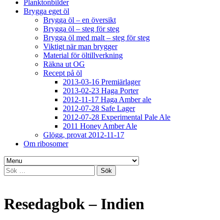
Planktonbilder
Brygga eget öl
Brygga öl – en översikt
Brygga öl – steg för steg
Brygga öl med malt – steg för steg
Viktigt när man brygger
Material för öltillverkning
Räkna ut OG
Recept på öl
2013-03-16 Premiärlager
2013-02-23 Haga Porter
2012-11-17 Haga Amber ale
2012-07-28 Safe Lager
2012-07-28 Experimental Pale Ale
2011 Honey Amber Ale
Glögg, provat 2012-11-17
Om ribosomer
Sök
efter:
Resedagbok – Indien