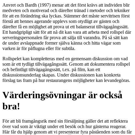
Anvret och Bardh (1997) menar att det först krävs att individen blir
medveten och motiverad och därefter tränad i metoder och tekniker
för att en förändring ska lyckas. Stämmer det måste servitrisen först
förstå att hennes agerande upplevs som otydligt av gästen och
därefter få en möjlighet att prova ut ett balanserat tillvägagångssätt.
Ett handgripligt sätt för att nå dit kan vara att arbeta med rollspel där
serveringspersonalen får prova att sälja till varandra. På så sätt kan
de under avslappnade former själva känna och hitta vägar som
varken är för påflugna eller för subtila.
Rollspelet kan kompletteras med en gemensam diskussion om vad
som är ett tydligt tillvä­gagångssätt. Genom att dokumentera rollspel
och befintligt tillvägagångssätt, t.ex. på film, kan ett
diskussionsunderlag skapas. Under diskussionen kan konkreta
förslag tas fram på hur restaurangens möjligheter kan levandegöras.
Värderingsövningar är också
bra!
För att bli framgångsrik med sin försäljning gäller det att reflektera
över vad som är viktigt under ett besök och hur gästerna reagerar.
Här får du hjälp genom att vi presenterar fyra påståenden som du får