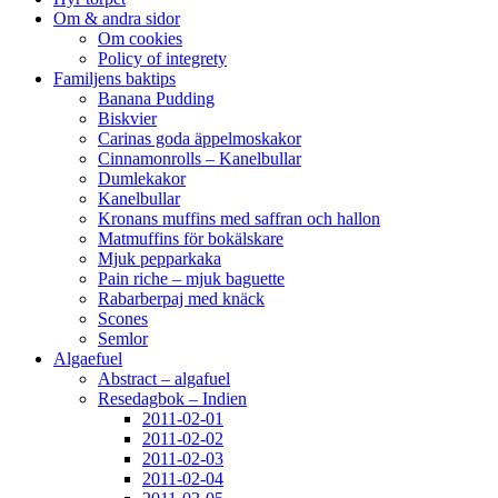
Om & andra sidor
Om cookies
Policy of integrety
Familjens baktips
Banana Pudding
Biskvier
Carinas goda äppelmoskakor
Cinnamonrolls – Kanelbullar
Dumlekakor
Kanelbullar
Kronans muffins med saffran och hallon
Matmuffins för bokälskare
Mjuk pepparkaka
Pain riche – mjuk baguette
Rabarberpaj med knäck
Scones
Semlor
Algaefuel
Abstract – algafuel
Resedagbok – Indien
2011-02-01
2011-02-02
2011-02-03
2011-02-04