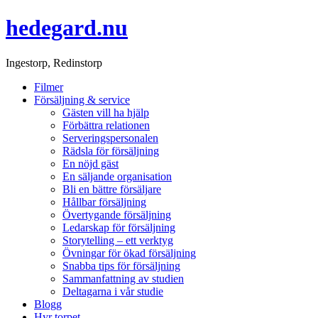
hedegard.nu
Ingestorp, Redinstorp
Filmer
Försäljning & service
Gästen vill ha hjälp
Förbättra relationen
Serveringspersonalen
Rädsla för försäljning
En nöjd gäst
En säljande organisation
Bli en bättre försäljare
Hållbar försäljning
Övertygande försäljning
Ledarskap för försäljning
Storytelling – ett verktyg
Övningar för ökad försäljning
Snabba tips för försäljning
Sammanfattning av studien
Deltagarna i vår studie
Blogg
Hyr torpet