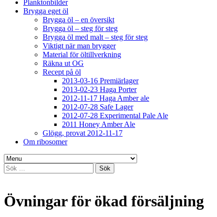
Planktonbilder
Brygga eget öl
Brygga öl – en översikt
Brygga öl – steg för steg
Brygga öl med malt – steg för steg
Viktigt när man brygger
Material för öltillverkning
Räkna ut OG
Recept på öl
2013-03-16 Premiärlager
2013-02-23 Haga Porter
2012-11-17 Haga Amber ale
2012-07-28 Safe Lager
2012-07-28 Experimental Pale Ale
2011 Honey Amber Ale
Glögg, provat 2012-11-17
Om ribosomer
Sök
efter:
Övningar för ökad försäljning