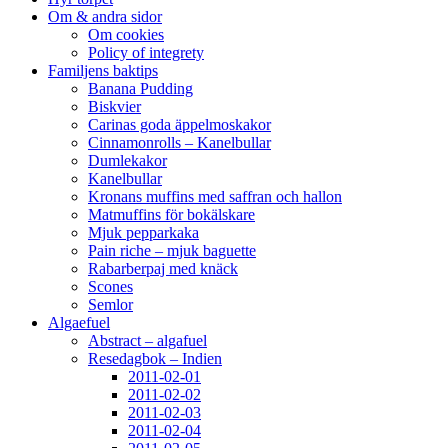
Om & andra sidor
Om cookies
Policy of integrety
Familjens baktips
Banana Pudding
Biskvier
Carinas goda äppelmoskakor
Cinnamonrolls – Kanelbullar
Dumlekakor
Kanelbullar
Kronans muffins med saffran och hallon
Matmuffins för bokälskare
Mjuk pepparkaka
Pain riche – mjuk baguette
Rabarberpaj med knäck
Scones
Semlor
Algaefuel
Abstract – algafuel
Resedagbok – Indien
2011-02-01
2011-02-02
2011-02-03
2011-02-04