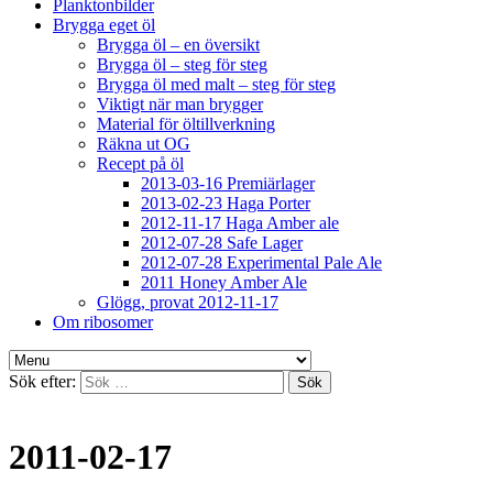
Planktonbilder
Brygga eget öl
Brygga öl – en översikt
Brygga öl – steg för steg
Brygga öl med malt – steg för steg
Viktigt när man brygger
Material för öltillverkning
Räkna ut OG
Recept på öl
2013-03-16 Premiärlager
2013-02-23 Haga Porter
2012-11-17 Haga Amber ale
2012-07-28 Safe Lager
2012-07-28 Experimental Pale Ale
2011 Honey Amber Ale
Glögg, provat 2012-11-17
Om ribosomer
Sök efter:
2011-02-17