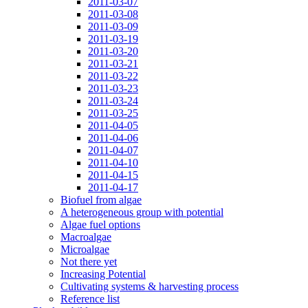
2011-03-07
2011-03-08
2011-03-09
2011-03-19
2011-03-20
2011-03-21
2011-03-22
2011-03-23
2011-03-24
2011-03-25
2011-04-05
2011-04-06
2011-04-07
2011-04-10
2011-04-15
2011-04-17
Biofuel from algae
A heterogeneous group with potential
Algae fuel options
Macroalgae
Microalgae
Not there yet
Increasing Potential
Cultivating systems & harvesting process
Reference list