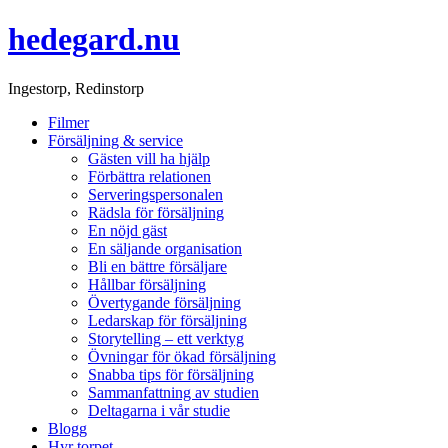
hedegard.nu
Ingestorp, Redinstorp
Filmer
Försäljning & service
Gästen vill ha hjälp
Förbättra relationen
Serveringspersonalen
Rädsla för försäljning
En nöjd gäst
En säljande organisation
Bli en bättre försäljare
Hållbar försäljning
Övertygande försäljning
Ledarskap för försäljning
Storytelling – ett verktyg
Övningar för ökad försäljning
Snabba tips för försäljning
Sammanfattning av studien
Deltagarna i vår studie
Blogg
Hyr torpet