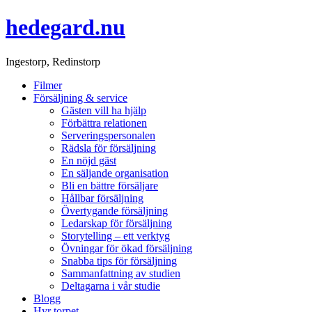
hedegard.nu
Ingestorp, Redinstorp
Filmer
Försäljning & service
Gästen vill ha hjälp
Förbättra relationen
Serveringspersonalen
Rädsla för försäljning
En nöjd gäst
En säljande organisation
Bli en bättre försäljare
Hållbar försäljning
Övertygande försäljning
Ledarskap för försäljning
Storytelling – ett verktyg
Övningar för ökad försäljning
Snabba tips för försäljning
Sammanfattning av studien
Deltagarna i vår studie
Blogg
Hyr torpet