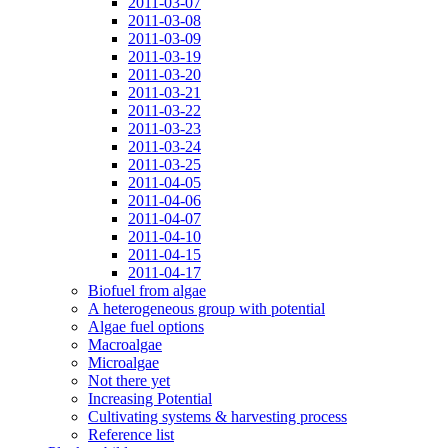
2011-03-07
2011-03-08
2011-03-09
2011-03-19
2011-03-20
2011-03-21
2011-03-22
2011-03-23
2011-03-24
2011-03-25
2011-04-05
2011-04-06
2011-04-07
2011-04-10
2011-04-15
2011-04-17
Biofuel from algae
A heterogeneous group with potential
Algae fuel options
Macroalgae
Microalgae
Not there yet
Increasing Potential
Cultivating systems & harvesting process
Reference list