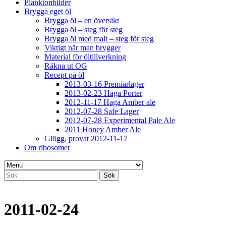
Planktonbilder
Brygga eget öl
Brygga öl – en översikt
Brygga öl – steg för steg
Brygga öl med malt – steg för steg
Viktigt när man brygger
Material för öltillverkning
Räkna ut OG
Recept på öl
2013-03-16 Premiärlager
2013-02-23 Haga Porter
2012-11-17 Haga Amber ale
2012-07-28 Safe Lager
2012-07-28 Experimental Pale Ale
2011 Honey Amber Ale
Glögg, provat 2012-11-17
Om ribosomer
Sök
efter:
2011-02-24