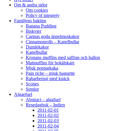
Om & andra sidor
Om cookies
Policy of integrety
Familjens baktips
Banana Pudding
Biskvier
Carinas goda äppelmoskakor
Cinnamonrolls – Kanelbullar
Dumlekakor
Kanelbullar
Kronans muffins med saffran och hallon
Matmuffins för bokälskare
Mjuk pepparkaka
Pain riche – mjuk baguette
Rabarberpaj med knäck
Scones
Semlor
Algaefuel
Abstract – algafuel
Resedagbok – Indien
2011-02-01
2011-02-02
2011-02-03
2011-02-04