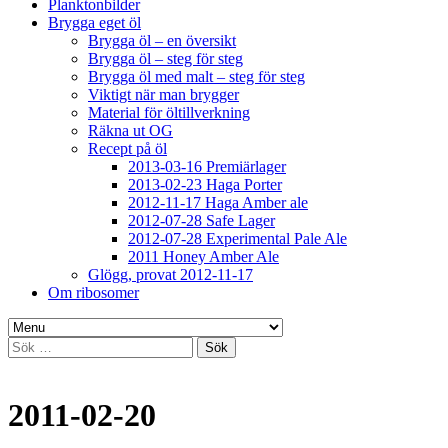
Planktonbilder
Brygga eget öl
Brygga öl – en översikt
Brygga öl – steg för steg
Brygga öl med malt – steg för steg
Viktigt när man brygger
Material för öltillverkning
Räkna ut OG
Recept på öl
2013-03-16 Premiärlager
2013-02-23 Haga Porter
2012-11-17 Haga Amber ale
2012-07-28 Safe Lager
2012-07-28 Experimental Pale Ale
2011 Honey Amber Ale
Glögg, provat 2012-11-17
Om ribosomer
Sök
efter:
2011-02-20