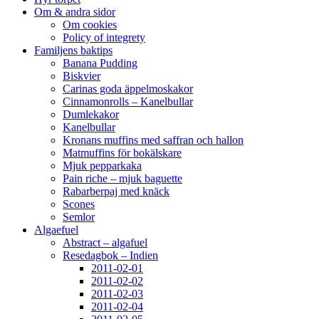
Om & andra sidor
Om cookies
Policy of integrety
Familjens baktips
Banana Pudding
Biskvier
Carinas goda äppelmoskakor
Cinnamonrolls – Kanelbullar
Dumlekakor
Kanelbullar
Kronans muffins med saffran och hallon
Matmuffins för bokälskare
Mjuk pepparkaka
Pain riche – mjuk baguette
Rabarberpaj med knäck
Scones
Semlor
Algaefuel
Abstract – algafuel
Resedagbok – Indien
2011-02-01
2011-02-02
2011-02-03
2011-02-04