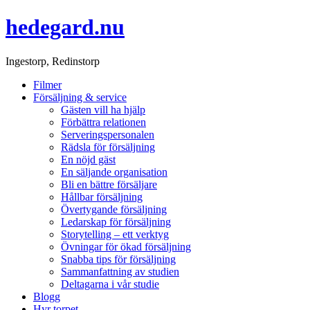
hedegard.nu
Ingestorp, Redinstorp
Filmer
Försäljning & service
Gästen vill ha hjälp
Förbättra relationen
Serveringspersonalen
Rädsla för försäljning
En nöjd gäst
En säljande organisation
Bli en bättre försäljare
Hållbar försäljning
Övertygande försäljning
Ledarskap för försäljning
Storytelling – ett verktyg
Övningar för ökad försäljning
Snabba tips för försäljning
Sammanfattning av studien
Deltagarna i vår studie
Blogg
Hyr torpet