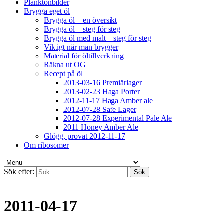
Planktonbilder
Brygga eget öl
Brygga öl – en översikt
Brygga öl – steg för steg
Brygga öl med malt – steg för steg
Viktigt när man brygger
Material för öltillverkning
Räkna ut OG
Recept på öl
2013-03-16 Premiärlager
2013-02-23 Haga Porter
2012-11-17 Haga Amber ale
2012-07-28 Safe Lager
2012-07-28 Experimental Pale Ale
2011 Honey Amber Ale
Glögg, provat 2012-11-17
Om ribosomer
Sök efter:
2011-04-17