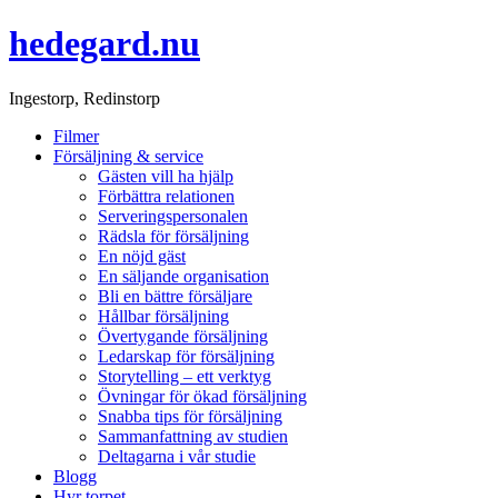
hedegard.nu
Ingestorp, Redinstorp
Filmer
Försäljning & service
Gästen vill ha hjälp
Förbättra relationen
Serveringspersonalen
Rädsla för försäljning
En nöjd gäst
En säljande organisation
Bli en bättre försäljare
Hållbar försäljning
Övertygande försäljning
Ledarskap för försäljning
Storytelling – ett verktyg
Övningar för ökad försäljning
Snabba tips för försäljning
Sammanfattning av studien
Deltagarna i vår studie
Blogg
Hyr torpet