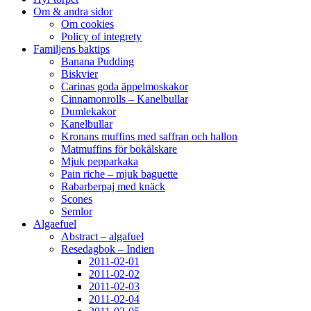
Om & andra sidor
Om cookies
Policy of integrety
Familjens baktips
Banana Pudding
Biskvier
Carinas goda äppelmoskakor
Cinnamonrolls – Kanelbullar
Dumlekakor
Kanelbullar
Kronans muffins med saffran och hallon
Matmuffins för bokälskare
Mjuk pepparkaka
Pain riche – mjuk baguette
Rabarberpaj med knäck
Scones
Semlor
Algaefuel
Abstract – algafuel
Resedagbok – Indien
2011-02-01
2011-02-02
2011-02-03
2011-02-04