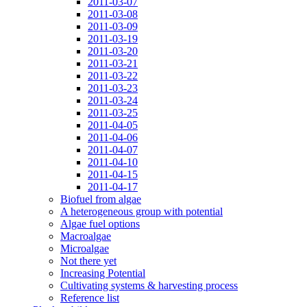
2011-03-07
2011-03-08
2011-03-09
2011-03-19
2011-03-20
2011-03-21
2011-03-22
2011-03-23
2011-03-24
2011-03-25
2011-04-05
2011-04-06
2011-04-07
2011-04-10
2011-04-15
2011-04-17
Biofuel from algae
A heterogeneous group with potential
Algae fuel options
Macroalgae
Microalgae
Not there yet
Increasing Potential
Cultivating systems & harvesting process
Reference list