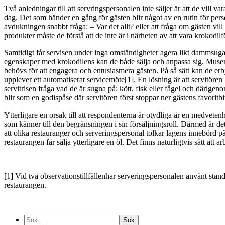
Två anledningar till att servringspersonalen inte säljer är att de vill 
dag. Det som händer en gång för gästen blir något av en rutin för perso
avdukningen snabbt fråga: – Var det allt? eller att fråga om gästen vi
produkter måste de förstå att de inte är i närheten av att vara krokodilfö
Samtidigt får servisen under inga omständigheter agera likt dammsugar
egenskaper med krokodilens kan de både sälja och anpassa sig. Musens 
behövs för att engagera och entusi­asmera gästen. På så sätt kan de erbj
upplever ett au­tomatiserat servicemöte[1]. En lösning är att servitör
servitrisen fråga vad de är sugna på: kött, fisk eller fågel och därig
blir som en godispåse där servitören först stoppar ner gästens favoritb
Ytterligare en orsak till att respondenterna är otydliga är en medvetenh
som känner till den begränsningen i sin försäljningsroll. Därmed är de
att olika restauranger och serveringspersonal tol­kar lagens innebörd 
restaurangen får sälja ytterligare en öl. Det finns natur­ligtvis sätt a
[1] Vid två observationstillfällenhar serveringspersonalen använt standa
restaurangen.
Sök