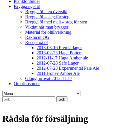
Planktonbilder
Brygga eget öl
Brygga öl – en översikt
Brygga öl – steg för steg
Brygga öl med malt – steg för steg
Viktigt när man brygger
Material för öltillverkning
Räkna ut OG
Recept på öl
2013-03-16 Premiärlager
2013-02-23 Haga Porter
2012-11-17 Haga Amber ale
2012-07-28 Safe Lager
2012-07-28 Experimental Pale Ale
2011 Honey Amber Ale
Glögg, provat 2012-11-17
Om ribosomer
Sök
efter:
Rädsla för försäljning