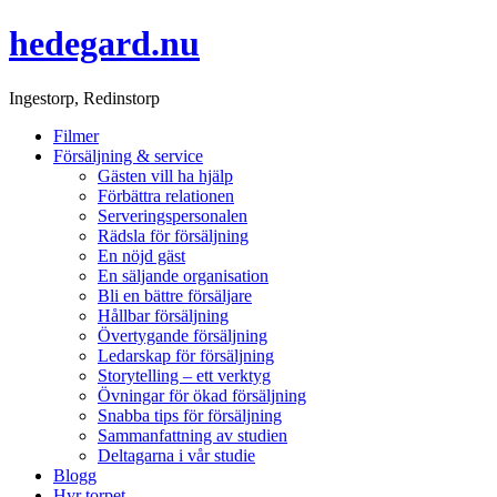
hedegard.nu
Ingestorp, Redinstorp
Filmer
Försäljning & service
Gästen vill ha hjälp
Förbättra relationen
Serveringspersonalen
Rädsla för försäljning
En nöjd gäst
En säljande organisation
Bli en bättre försäljare
Hållbar försäljning
Övertygande försäljning
Ledarskap för försäljning
Storytelling – ett verktyg
Övningar för ökad försäljning
Snabba tips för försäljning
Sammanfattning av studien
Deltagarna i vår studie
Blogg
Hyr torpet