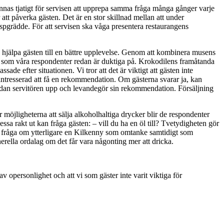
 kännas tjatigt för servisen att upprepa samma fråga många gånger varje
 att påverka gästen. Det är en stor skillnad mellan att under
sp­grädde. För att servisen ska våga presentera restaurangens
hjälpa gästen till en bättre upplevelse. Ge­nom att kombinera musens
t som våra re­spondenter redan är duktiga på. Krokodilens framåtanda
de efter situationen. Vi tror att det är viktigt att gästen inte
r intresserad att få en rekommendation. Om gästerna svarar ja, kan
r sedan servitören upp och levandegör sin rekommendation. Försäljning
 möjligheterna att sälja alkohol­haltiga drycker blir de respondenter
sa rakt ut kan fråga gästen: – vill du ha en öl till? Tvetydigheten gör
ens fråga om ytterligare en Kil­kenny som omtanke samtidigt som
enerella ordalag om det får vara någonting mer att dricka.
v opersonlighet och att vi som gäster inte varit viktiga för