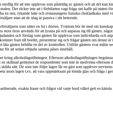
vara otydlig för att inte upplevas som påstridig av gästen och att det kan
nalen. Det räcker inte att i förbifarten vagt fråga om kaffe på maten för
ll ha en stor, rykande latte och restaurangens franska chokladkaka med vi
rsäljare utan att de idag är passiva i sitt beteende.
försäljaren som sätter en fot i dörren. Tvärtom bör de med sin kunskap 
stora öron används för att lyssna på och anpassa sig till gästen, någo
udanden och förslag som gästen får upplevas som indivi­duella och anpassa
en kommer fram till bordet, presenterar sig och frågar gästen om denne ä
enom låta gästen be­hålla en del av kontrollen. Utifrån gästens svar måla
itar för att sedan erbjuda samma påses innehåll.
et kring alkohollag­stiftningen. Eftersom alkohollagstiftningen begränsar
t en skillnad gentemot de respondenter som inte är medvetna eftersom des
på skilda sätt. De som inte följer lagen får en gäst som upplever servis
tt arbeta inom lagen t.ex. att vara uppmärksam på tömda glas och fråga i g
rdiserade, exakta fraser och frågor vid varje bord vilket gett en känsla a