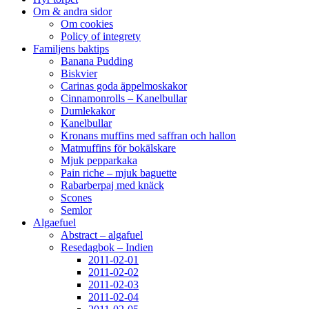
Om & andra sidor
Om cookies
Policy of integrety
Familjens baktips
Banana Pudding
Biskvier
Carinas goda äppelmoskakor
Cinnamonrolls – Kanelbullar
Dumlekakor
Kanelbullar
Kronans muffins med saffran och hallon
Matmuffins för bokälskare
Mjuk pepparkaka
Pain riche – mjuk baguette
Rabarberpaj med knäck
Scones
Semlor
Algaefuel
Abstract – algafuel
Resedagbok – Indien
2011-02-01
2011-02-02
2011-02-03
2011-02-04