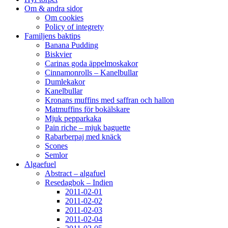
Om & andra sidor
Om cookies
Policy of integrety
Familjens baktips
Banana Pudding
Biskvier
Carinas goda äppelmoskakor
Cinnamonrolls – Kanelbullar
Dumlekakor
Kanelbullar
Kronans muffins med saffran och hallon
Matmuffins för bokälskare
Mjuk pepparkaka
Pain riche – mjuk baguette
Rabarberpaj med knäck
Scones
Semlor
Algaefuel
Abstract – algafuel
Resedagbok – Indien
2011-02-01
2011-02-02
2011-02-03
2011-02-04