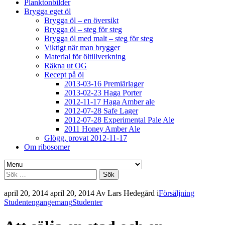
Planktonbilder
Brygga eget öl
Brygga öl – en översikt
Brygga öl – steg för steg
Brygga öl med malt – steg för steg
Viktigt när man brygger
Material för öltillverkning
Räkna ut OG
Recept på öl
2013-03-16 Premiärlager
2013-02-23 Haga Porter
2012-11-17 Haga Amber ale
2012-07-28 Safe Lager
2012-07-28 Experimental Pale Ale
2011 Honey Amber Ale
Glögg, provat 2012-11-17
Om ribosomer
Sök
efter:
april 20, 2014
april 20, 2014
Av
Lars Hedegård
i
Försäljning
Studentengangemang
Studenter