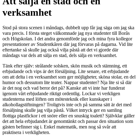
Att sälja en stad och en
verksamhet
Stod på stora scenen i måndags, dubbelt upp får jag säga om jag ska
vara precis. I första steget välkomnade jag nya studenter till Borås
och Högskolan. I det andra genomförde jag och mina fyra kollegor
presentationer av Studentkåren där jag förvaras på dagarna. Vid lite
eftertanke så skulle jag också vilja påstå att det vi gjorde där
måndags var dels att sälja en stad, dels sälja en verksamhet.
Tänk efter själv: strålande solsken, skön musik och stämning, ett
erbjudande och vips är det försäljning. Lite senare, ett erbjudande
om att delta i en verksamhet som ger möjligheter, sköna stolar, en del
humor och dessutom lite teater. Nappar studenter? Nja lite si så där
är det nog och vad beror det på? Kanske att vi inte har funderat
igenom vårt erbjudande riktigt ordentlig. Lockar vi verkligen
studenterna med löften om mötesteknik eller kunskaper i
alkohollagstiftningen? Troligtvis inte och på samma sätt är det med
försäljning skulle jag vilja påstå. Vilket intryck ger en samling
flottiga plastfickor i ett snöre eller en snuskig toalett? Självklar gäller
det att hela erbjudandet är genomtänkt och passar den situation som
gästen befinner sig i. Enkel matematik, men nog så svår att
praktisera i verkligheten.