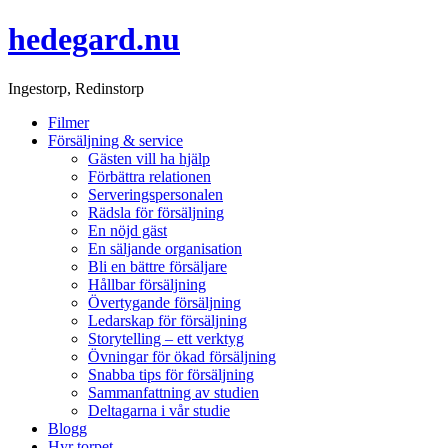
hedegard.nu
Ingestorp, Redinstorp
Filmer
Försäljning & service
Gästen vill ha hjälp
Förbättra relationen
Serveringspersonalen
Rädsla för försäljning
En nöjd gäst
En säljande organisation
Bli en bättre försäljare
Hållbar försäljning
Övertygande försäljning
Ledarskap för försäljning
Storytelling – ett verktyg
Övningar för ökad försäljning
Snabba tips för försäljning
Sammanfattning av studien
Deltagarna i vår studie
Blogg
Hyr torpet