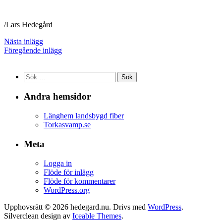
/Lars Hedegård
Nästa inlägg
Föregående inlägg
Sök
efter:
Andra hemsidor
Länghem landsbygd fiber
Torkasvamp.se
Meta
Logga in
Flöde för inlägg
Flöde för kommentarer
WordPress.org
Upphovsrätt © 2026 hedegard.nu. Drivs med
WordPress
.
Silverclean design av
Iceable Themes
.