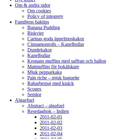
Om & andra sidor
Om cookies
Policy of integrety
Familjens baktips
Banana Pudding
Biskvier
Carinas goda äppelmoskakor
Cinnamonrolls – Kanelbullar
Dumlekakor
Kanelbullar
Kronans muffins med saffran och hallon
Matmuffins för bokälskare
Mjuk pepparkaka
Pain riche – mjuk baguette
Rabarberpaj med knäck
Scones
Semlor
Algaefuel
Abstract – algafuel
Resedagbok – Indien
2011-02-01
2011-02-02
2011-02-03
2011-02-04