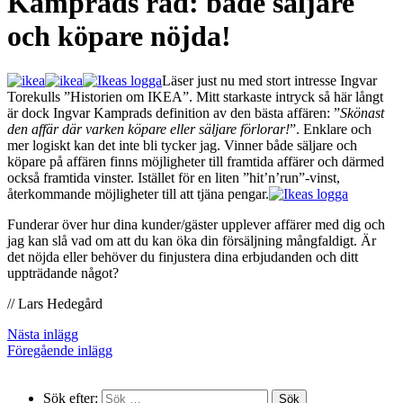
Kamprads råd: både säljare
och köpare nöjda!
Läser just nu med stort intresse Ingvar
Torekulls ”Historien om IKEA”. Mitt starkaste intryck så här långt
är dock Ingvar Kamprads definition av den bästa affären: ”
Skönast
den affär där varken köpare eller säljare förlorar!
”. Enklare och
mer logiskt kan det inte bli tycker jag. Vinner både säljare och
köpare på affären finns möjligheter till framtida affärer och därmed
också framtida vinster. Istället för en liten ”hit’n’run”-vinst,
återkommande möjligheter till att tjäna pengar.
Funderar över hur dina kunder/gäster upplever affärer med dig och
jag kan slå vad om att du kan öka din försäljning mångfaldigt. Är
det nöjda eller behöver du finjustera dina erbjudanden och ditt
uppträdande något?
// Lars Hedegård
Nästa inlägg
Föregående inlägg
Sök efter: