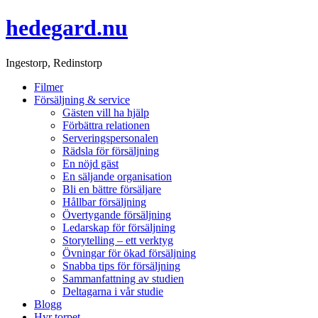
hedegard.nu
Ingestorp, Redinstorp
Filmer
Försäljning & service
Gästen vill ha hjälp
Förbättra relationen
Serveringspersonalen
Rädsla för försäljning
En nöjd gäst
En säljande organisation
Bli en bättre försäljare
Hållbar försäljning
Övertygande försäljning
Ledarskap för försäljning
Storytelling – ett verktyg
Övningar för ökad försäljning
Snabba tips för försäljning
Sammanfattning av studien
Deltagarna i vår studie
Blogg
Hyr torpet