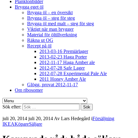
Planktonbilder
Brygga eget öl
Brygga öl – en översikt
Brygga öl – steg för steg
Brygga öl med malt – steg för steg
Viktigt när man brygger
Material för öltillverkning
Räkna ut OG
Recept på öl
2013-03-16 Premiärlager
2013-02-23 Haga Porter
2012-11-17 Haga Amber ale
2012-07-28 Safe Lager
2012-07-28 Experimental Pale Ale
2011 Honey Amber Ale
Glögg, provat 2012-11-17
Om ribosomer
Sök efter:
juli 20, 2014
juli 20, 2014
Av
Lars Hedegård
i
Försäljning
IKEA
Köpare
Säljare