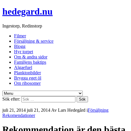
hedegard.nu
Ingestorp, Redinstorp
Filmer
Försäljning & service
Blogg
Hyr torpet
Om & andra sidor
Familjens baktips
Algaefuel
Planktonbilder
Brygga eget öl
Om ribosomer
Sök efter:
juli 21, 2014
juli 21, 2014
Av
Lars Hedegård
i
Försäljning
Rekomendationer
Rekommendation är den bästa