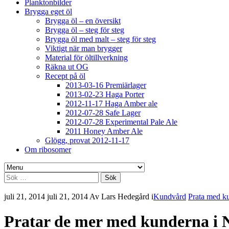
Planktonbilder
Brygga eget öl
Brygga öl – en översikt
Brygga öl – steg för steg
Brygga öl med malt – steg för steg
Viktigt när man brygger
Material för öltillverkning
Räkna ut OG
Recept på öl
2013-03-16 Premiärlager
2013-02-23 Haga Porter
2012-11-17 Haga Amber ale
2012-07-28 Safe Lager
2012-07-28 Experimental Pale Ale
2011 Honey Amber Ale
Glögg, provat 2012-11-17
Om ribosomer
Sök
efter:
juli 21, 2014
juli 21, 2014
Av
Lars Hedegård
i
Kundvård
Prata med k
Pratar de mer med kunderna i 