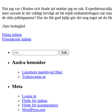
När jag var i Boden och firade jul märkte jag en sak. Expediterna/säl
men oavsett är det väldigt trevligt att bli rejält omhänderhagen när man
de rätta julklapparna? Har du fått god hjälp gör det nog inget att du f
//lars hedegård
Nästa inlägg
Föregående inlägg
Sök
efter:
Andra hemsidor
Länghem landsbygd fiber
Torkasvamp.se
Meta
Logga in
Flöde för inlägg
Flöde för kommentarer
WordPress.org