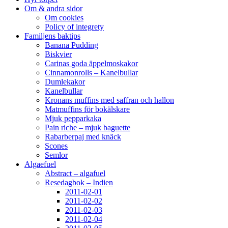
Om & andra sidor
Om cookies
Policy of integrety
Familjens baktips
Banana Pudding
Biskvier
Carinas goda äppelmoskakor
Cinnamonrolls – Kanelbullar
Dumlekakor
Kanelbullar
Kronans muffins med saffran och hallon
Matmuffins för bokälskare
Mjuk pepparkaka
Pain riche – mjuk baguette
Rabarberpaj med knäck
Scones
Semlor
Algaefuel
Abstract – algafuel
Resedagbok – Indien
2011-02-01
2011-02-02
2011-02-03
2011-02-04