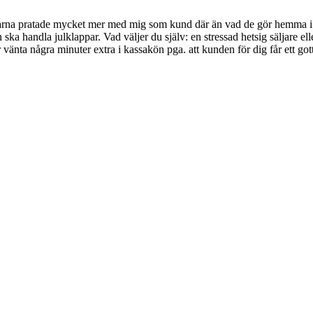
jarna pratade mycket mer med mig som kund där än vad de gör hemma i Bo
 ska handla julklappar. Vad väljer du själv: en stressad hetsig säljare ell
år vänta några minuter extra i kassakön pga. att kunden för dig får ett g