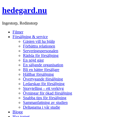
hedegard.nu
Ingestorp, Redinstorp
Filmer
Försäljning & service
Gästen vill ha hjälp
Förbättra relationen
Serveringspersonalen
Rädsla för försäljning
En nöjd gäst
En säljande organisation
Bli en bättre försäljare
Hållbar försäljning
Övertygande försäljning
Ledarskap för försäljning
Storytelling – ett verktyg
Övningar för ökad försäljning
Snabba tips för försäljning
Sammanfattning av studien
Deltagarna i vår studie
Blogg
Hyr torpet