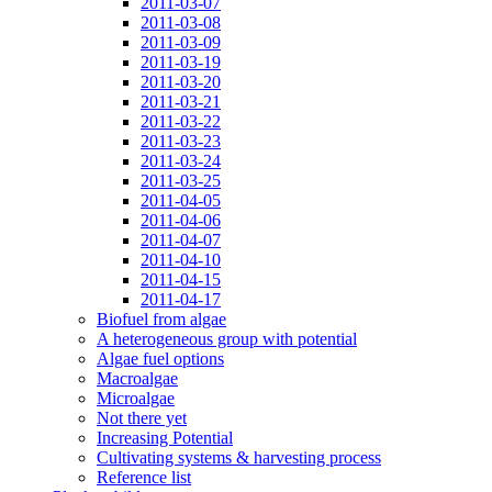
2011-03-07
2011-03-08
2011-03-09
2011-03-19
2011-03-20
2011-03-21
2011-03-22
2011-03-23
2011-03-24
2011-03-25
2011-04-05
2011-04-06
2011-04-07
2011-04-10
2011-04-15
2011-04-17
Biofuel from algae
A heterogeneous group with potential
Algae fuel options
Macroalgae
Microalgae
Not there yet
Increasing Potential
Cultivating systems & harvesting process
Reference list