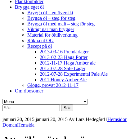
Planktonbilder
Brygga eget öl
Brygga öl – en översikt
Brygga öl – steg för steg
Brygga öl med malt – steg för steg
Viktigt när man brygger
Material för öltillverkning
Räkna ut OG
Recept på öl
2013-03-16 Premiärlager
2013-02-23 Haga Porter
2012-11-17 Haga Amber ale
2012-07-28 Safe Lager
2012-07-28 Experimental Pale Ale
2011 Honey Amber Ale
Glögg, provat 2012-11-17
Om ribosomer
Sök
efter:
januari 20, 2015
januari 20, 2015
Av
Lars Hedegård
i
Hemsidor
Domän
Hemsida