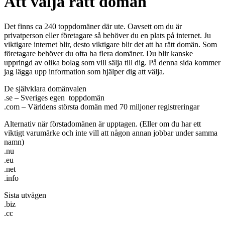
Att välja rätt domän
Det finns ca 240 toppdomäner där ute. Oavsett om du är
privatperson eller företagare så behöver du en plats på internet. Ju
viktigare internet blir, desto viktigare blir det att ha rätt domän. Som
företagare behöver du ofta ha flera domäner. Du blir kanske
uppringd av olika bolag som vill sälja till dig. På denna sida kommer
jag lägga upp information som hjälper dig att välja.
De självklara domänvalen
.se – Sveriges egen toppdomän
.com – Världens största domän med 70 miljoner registreringar
Alternativ när förstadomänen är upptagen. (Eller om du har ett
viktigt varumärke och inte vill att någon annan jobbar under samma
namn)
.nu
.eu
.net
.info
Sista utvägen
.biz
.cc