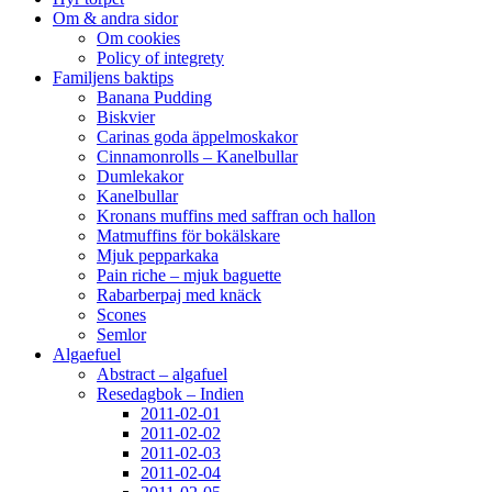
Om & andra sidor
Om cookies
Policy of integrety
Familjens baktips
Banana Pudding
Biskvier
Carinas goda äppelmoskakor
Cinnamonrolls – Kanelbullar
Dumlekakor
Kanelbullar
Kronans muffins med saffran och hallon
Matmuffins för bokälskare
Mjuk pepparkaka
Pain riche – mjuk baguette
Rabarberpaj med knäck
Scones
Semlor
Algaefuel
Abstract – algafuel
Resedagbok – Indien
2011-02-01
2011-02-02
2011-02-03
2011-02-04