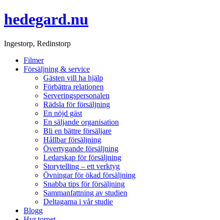
hedegard.nu
Ingestorp, Redinstorp
Filmer
Försäljning & service
Gästen vill ha hjälp
Förbättra relationen
Serveringspersonalen
Rädsla för försäljning
En nöjd gäst
En säljande organisation
Bli en bättre försäljare
Hållbar försäljning
Övertygande försäljning
Ledarskap för försäljning
Storytelling – ett verktyg
Övningar för ökad försäljning
Snabba tips för försäljning
Sammanfattning av studien
Deltagarna i vår studie
Blogg
Hyr torpet