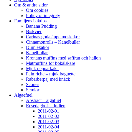
Om & andra sidor
Om cookies
Policy of integrety
Familjens baktips
Banana Pudding
Biskvier
Carinas goda äppelmoskakor
Cinnamonrolls – Kanelbullar
Dumlekakor
Kanelbullar
Kronans muffins med saffran och hallon
Matmuffins för bokälskare
Mjuk pepparkaka
Pain riche – mjuk baguette
Rabarberpaj med knäck
Scones
Semlor
Algaefuel
Abstract – algafuel
Resedagbok – Indien
2011-02-01
2011-02-02
2011-02-03
2011-02-04