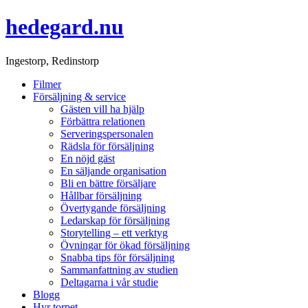
hedegard.nu
Ingestorp, Redinstorp
Filmer
Försäljning & service
Gästen vill ha hjälp
Förbättra relationen
Serveringspersonalen
Rädsla för försäljning
En nöjd gäst
En säljande organisation
Bli en bättre försäljare
Hållbar försäljning
Övertygande försäljning
Ledarskap för försäljning
Storytelling – ett verktyg
Övningar för ökad försäljning
Snabba tips för försäljning
Sammanfattning av studien
Deltagarna i vår studie
Blogg
Hyr torpet