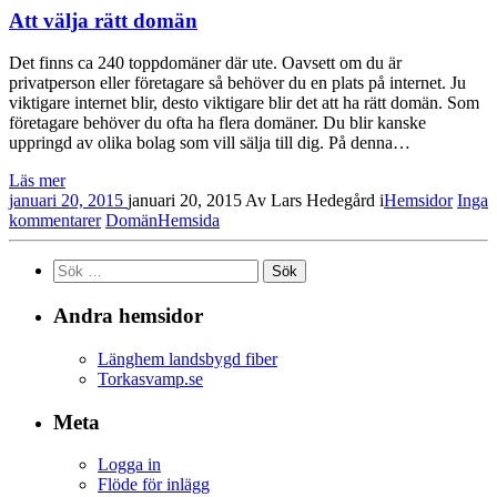
Att välja rätt domän
Det finns ca 240 toppdomäner där ute. Oavsett om du är
privatperson eller företagare så behöver du en plats på internet. Ju
viktigare internet blir, desto viktigare blir det att ha rätt domän. Som
företagare behöver du ofta ha flera domäner. Du blir kanske
uppringd av olika bolag som vill sälja till dig. På denna…
Läs mer
januari 20, 2015
januari 20, 2015
Av
Lars Hedegård
i
Hemsidor
Inga
kommentarer
Domän
Hemsida
Sök
efter:
Andra hemsidor
Länghem landsbygd fiber
Torkasvamp.se
Meta
Logga in
Flöde för inlägg