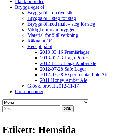
Planktonbilder
Brygga eget öl
Brygga öl – en översikt
Brygga öl – steg för steg
Brygga öl med malt – steg för steg
Viktigt när man brygger
Material för öltillverkning
Räkna ut OG
Recept på öl
2013-03-16 Premiärlager
2013-02-23 Haga Porter
2012-11-17 Haga Amber ale
2012-07-28 Safe Lager
2012-07-28 Experimental Pale Ale
2011 Honey Amber Ale
Glögg, provat 2012-11-17
Om ribosomer
Sök
efter:
Etikett:
Hemsida