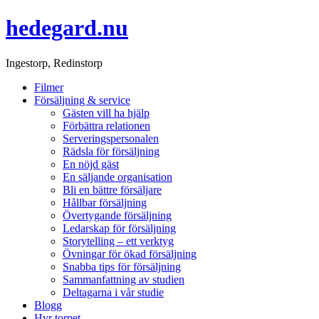
hedegard.nu
Ingestorp, Redinstorp
Filmer
Försäljning & service
Gästen vill ha hjälp
Förbättra relationen
Serveringspersonalen
Rädsla för försäljning
En nöjd gäst
En säljande organisation
Bli en bättre försäljare
Hållbar försäljning
Övertygande försäljning
Ledarskap för försäljning
Storytelling – ett verktyg
Övningar för ökad försäljning
Snabba tips för försäljning
Sammanfattning av studien
Deltagarna i vår studie
Blogg
Hyr torpet