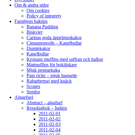
Om & andra sidor
Om cookies
Policy of integrety
Familjens baktips
Banana Pudding
Biskvier
Carinas goda äppelmoskakor
Cinnamonrolls – Kanelbullar
Dumlekakor
Kanelbullar
Kronans muffins med saffran och hallon
Matmuffins för bokälskare
Mjuk pepparkaka
Pain riche – mjuk baguette
Rabarberpaj med knäck
Scones
Semlor
Algaefuel
Abstract – algafuel
Resedagbok – Indien
2011-02-01
2011-02-02
2011-02-03
2011-02-04