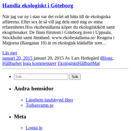
Handla ekologiskt i Göteborg
När jag var ny i stan var det svårt att hitta till de ekologiska
affärerna. Efter sex år så vill jag dela med mig av mina
erfarenheter.Hos ekobeställarna köper du ekologisktkött samt
ekogrönsaker. De finns förutom i Göteborg även i Uppsala,
Stockholm samt Jämtland. www.ekobestallarna.se/ Reagera i
Majjorna (Bangatan 10) är en ekologisk klädaffär som…
Läs mer
januari 20, 2015
januari 20, 2015
Av
Lars Hedegård
i
Blogg
,
Hållbarhet
Inga kommentarer
Ekologiskt
Hållbart
Mat
Sök
efter:
Andra hemsidor
Länghem landsbygd fiber
Torkasvamp.se
Meta
Logga in