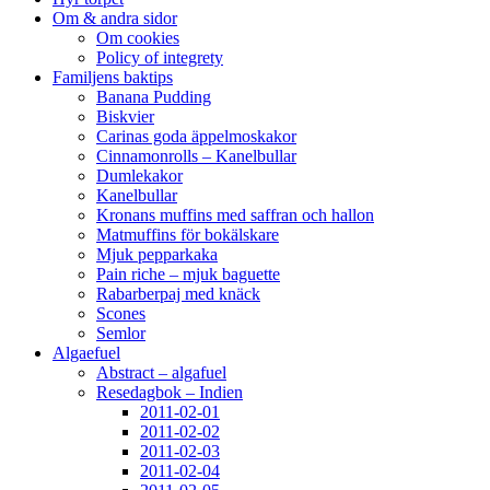
Om & andra sidor
Om cookies
Policy of integrety
Familjens baktips
Banana Pudding
Biskvier
Carinas goda äppelmoskakor
Cinnamonrolls – Kanelbullar
Dumlekakor
Kanelbullar
Kronans muffins med saffran och hallon
Matmuffins för bokälskare
Mjuk pepparkaka
Pain riche – mjuk baguette
Rabarberpaj med knäck
Scones
Semlor
Algaefuel
Abstract – algafuel
Resedagbok – Indien
2011-02-01
2011-02-02
2011-02-03
2011-02-04