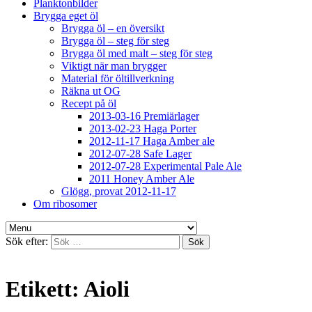
Planktonbilder
Brygga eget öl
Brygga öl – en översikt
Brygga öl – steg för steg
Brygga öl med malt – steg för steg
Viktigt när man brygger
Material för öltillverkning
Räkna ut OG
Recept på öl
2013-03-16 Premiärlager
2013-02-23 Haga Porter
2012-11-17 Haga Amber ale
2012-07-28 Safe Lager
2012-07-28 Experimental Pale Ale
2011 Honey Amber Ale
Glögg, provat 2012-11-17
Om ribosomer
Sök efter:
Etikett:
Aioli