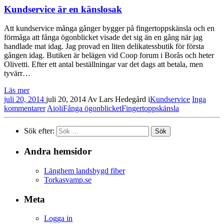
Kundservice är en känslosak
Att kundservice många gånger bygger på fingertoppskänsla och en
förmåga att fånga ögonblicket visade det sig än en gång när jag
handlade mat idag. Jag provad en liten delikatessbutik för första
gången idag. Butiken är belägen vid Coop forum i Borås och heter
Olivetti. Efter ett antal beställningar var det dags att betala, men
tyvärr…
Läs mer
juli 20, 2014
juli 20, 2014
Av
Lars Hedegård
i
Kundservice
Inga
kommentarer
Aioli
Fånga ögonblicket
Fingertoppskänsla
Sök efter:
Andra hemsidor
Länghem landsbygd fiber
Torkasvamp.se
Meta
Logga in