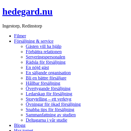
hedegard.nu
Ingestorp, Redinstorp
Filmer
Försäljning & service
Gästen vill ha hjälp
Förbättra relationen
Serveringspersonalen
Rädsla för försäljning
En nöjd gäst
En säljande organisation
Bli en bättre försäljare
Hållbar försäljning
Övertygande försäljning
Ledarskap för försäljning
Storytelling – ett verktyg
Övningar för ökad försäljning
Snabba tips för försäljning
Sammanfattning av studien
Deltagarna i vår studie
Blogg
Hyr torpet