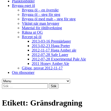
Planktonbilder
Brygga eget öl
Brygga öl – en översikt
Brygga öl – steg för steg
Brygga öl med malt – steg för steg
Viktigt när man brygger
Material för öltillverkning
Räkna ut OG
Recept på öl
2013-03-16 Premiärlager
2013-02-23 Haga Porter
2012-11-17 Haga Amber ale
2012-07-28 Safe Lager
2012-07-28 Experimental Pale Ale
2011 Honey Amber Ale
Glögg, provat 2012-11-17
Om ribosomer
Sök
efter:
Etikett:
Gränsdragning