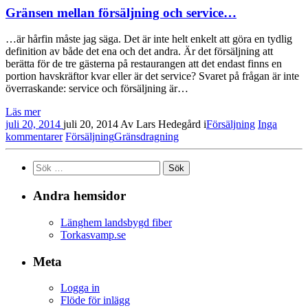
Gränsen mellan försäljning och service…
…är hårfin måste jag säga. Det är inte helt enkelt att göra en tydlig
definition av både det ena och det andra. Är det försäljning att
berätta för de tre gästerna på restaurangen att det endast finns en
portion havskräftor kvar eller är det service? Svaret på frågan är inte
överraskande: service och försäljning är…
Läs mer
juli 20, 2014
juli 20, 2014
Av
Lars Hedegård
i
Försäljning
Inga
kommentarer
Försäljning
Gränsdragning
Sök
efter:
Andra hemsidor
Länghem landsbygd fiber
Torkasvamp.se
Meta
Logga in
Flöde för inlägg