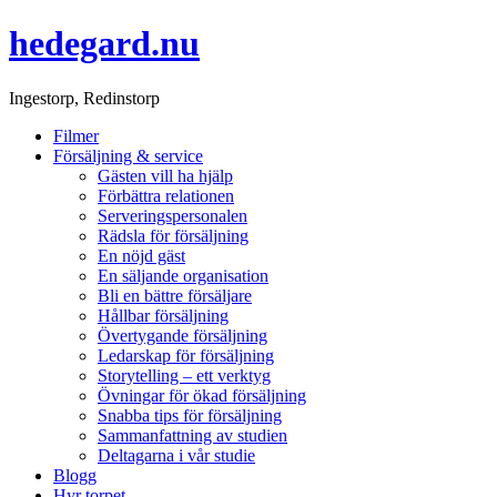
hedegard.nu
Ingestorp, Redinstorp
Filmer
Försäljning & service
Gästen vill ha hjälp
Förbättra relationen
Serveringspersonalen
Rädsla för försäljning
En nöjd gäst
En säljande organisation
Bli en bättre försäljare
Hållbar försäljning
Övertygande försäljning
Ledarskap för försäljning
Storytelling – ett verktyg
Övningar för ökad försäljning
Snabba tips för försäljning
Sammanfattning av studien
Deltagarna i vår studie
Blogg
Hyr torpet