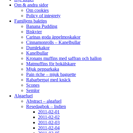
Om & andra sidor
Om cookies
Policy of integrety
Familjens baktips
Banana Pudding
Biskvier
Carinas goda äppelmoskakor
Cinnamonrolls – Kanelbullar
Dumlekakor
Kanelbullar
Kronans muffins med saffran och hallon
Matmuffins för bokälskare
Mjuk pepparkaka
Pain riche – mjuk baguette
Rabarberpaj med knäck
Scones
Semlor
Algaefuel
Abstract – algafuel
Resedagbok – Indien
2011-02-01
2011-02-02
2011-02-03
2011-02-04