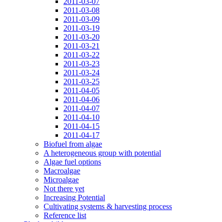
2011-03-07
2011-03-08
2011-03-09
2011-03-19
2011-03-20
2011-03-21
2011-03-22
2011-03-23
2011-03-24
2011-03-25
2011-04-05
2011-04-06
2011-04-07
2011-04-10
2011-04-15
2011-04-17
Biofuel from algae
A heterogeneous group with potential
Algae fuel options
Macroalgae
Microalgae
Not there yet
Increasing Potential
Cultivating systems & harvesting process
Reference list