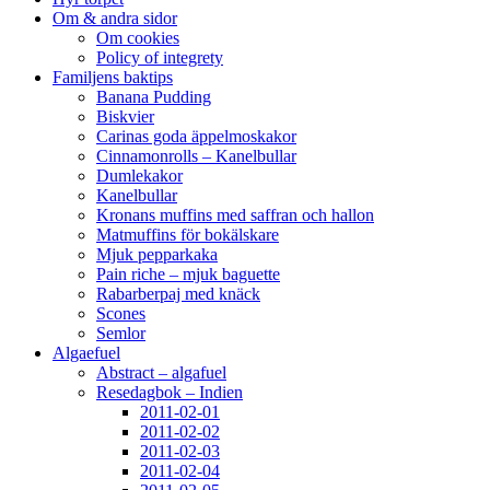
Om & andra sidor
Om cookies
Policy of integrety
Familjens baktips
Banana Pudding
Biskvier
Carinas goda äppelmoskakor
Cinnamonrolls – Kanelbullar
Dumlekakor
Kanelbullar
Kronans muffins med saffran och hallon
Matmuffins för bokälskare
Mjuk pepparkaka
Pain riche – mjuk baguette
Rabarberpaj med knäck
Scones
Semlor
Algaefuel
Abstract – algafuel
Resedagbok – Indien
2011-02-01
2011-02-02
2011-02-03
2011-02-04