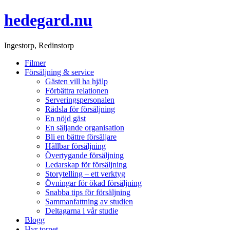
hedegard.nu
Ingestorp, Redinstorp
Filmer
Försäljning & service
Gästen vill ha hjälp
Förbättra relationen
Serveringspersonalen
Rädsla för försäljning
En nöjd gäst
En säljande organisation
Bli en bättre försäljare
Hållbar försäljning
Övertygande försäljning
Ledarskap för försäljning
Storytelling – ett verktyg
Övningar för ökad försäljning
Snabba tips för försäljning
Sammanfattning av studien
Deltagarna i vår studie
Blogg
Hyr torpet