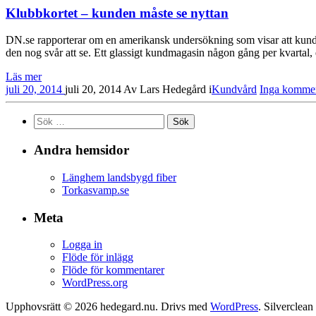
Klubbkortet – kunden måste se nyttan
DN.se rapporterar om en amerikansk undersökning som visar att kunder
den nog svår att se. Ett glassigt kundmagasin någon gång per kvartal, 
Läs mer
juli 20, 2014
juli 20, 2014
Av
Lars Hedegård
i
Kundvård
Inga kommen
Sök
efter:
Andra hemsidor
Länghem landsbygd fiber
Torkasvamp.se
Meta
Logga in
Flöde för inlägg
Flöde för kommentarer
WordPress.org
Upphovsrätt © 2026 hedegard.nu. Drivs med
WordPress
. Silverclea