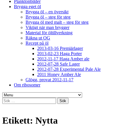
Planktonbilder
Brygga eget öl
Brygga öl – en översikt
Brygga öl – steg för steg
Brygga öl med malt – steg för steg
Viktigt när man brygger
Material för öltillverkning
Räkna ut OG
Recept på öl
2013-03-16 Premiärlager
2013-02-23 Haga Porter
2012-11-17 Haga Amber ale
2012-07-28 Safe Lager
2012-07-28 Experimental Pale Ale
2011 Honey Amber Ale
Glögg, provat 2012-11-17
Om ribosomer
Sök
efter:
Etikett:
Nytta