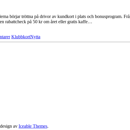
na börjar tröttna på drivor av kundkort i plats och bonusprogram. Fråg
en rabattcheck på 50 kr om året eller gratis kaffe…
tarer
Klubbkort
Nytta
n design av
Iceable Themes
.