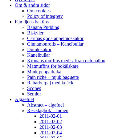
Om & andra sidor
Om cookies
Policy of integrety
Familjens baktips
Banana Pudding
Biskvier
Carinas goda äppelmoskakor
Cinnamonrolls – Kanelbullar
Dumlekakor
Kanelbullar
Kronans muffins med saffran och hallon
Matmuffins för bokälskare
Mjuk pepparkaka
Pain riche – mjuk baguette
Rabarberpaj med knäck
Scones
Semlor
Algaefuel
Abstract – algafuel
Resedagbok – Indien
2011-02-01
2011-02-02
2011-02-03
2011-02-04