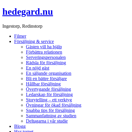
hedegard.nu
Ingestorp, Redinstorp
Filmer
Försäljning & service
Gästen vill ha hjälp
Förbättra relationen
Serveringspersonalen
Rädsla för försäljning
En nöjd gäst
En säljande organisation
Bli en bättre försäljare
Hållbar försäljning
Övertygande försäljning
Ledarskap för försäljning
Storytelling – ett verktyg
Övningar för ökad försäljning
Snabba tips för försäljning
Sammanfattning av studien
Deltagarna i vår studie
Blogg
Hyr torpet