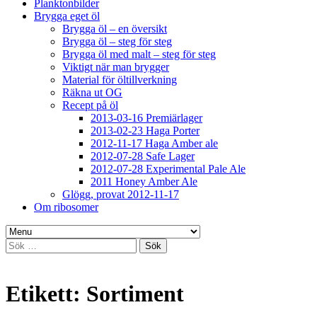
Planktonbilder
Brygga eget öl
Brygga öl – en översikt
Brygga öl – steg för steg
Brygga öl med malt – steg för steg
Viktigt när man brygger
Material för öltillverkning
Räkna ut OG
Recept på öl
2013-03-16 Premiärlager
2013-02-23 Haga Porter
2012-11-17 Haga Amber ale
2012-07-28 Safe Lager
2012-07-28 Experimental Pale Ale
2011 Honey Amber Ale
Glögg, provat 2012-11-17
Om ribosomer
Sök
efter:
Etikett:
Sortiment