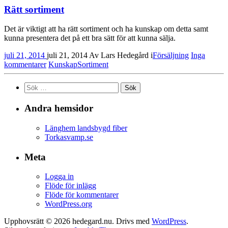
Rätt sortiment
Det är viktigt att ha rätt sortiment och ha kunskap om detta samt
kunna presentera det på ett bra sätt för att kunna sälja.
juli 21, 2014
juli 21, 2014
Av
Lars Hedegård
i
Försäljning
Inga
kommentarer
Kunskap
Sortiment
Sök
efter:
Andra hemsidor
Länghem landsbygd fiber
Torkasvamp.se
Meta
Logga in
Flöde för inlägg
Flöde för kommentarer
WordPress.org
Upphovsrätt © 2026 hedegard.nu. Drivs med
WordPress
.