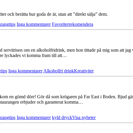
riter och berätta hur goda de är, utan att ”direkt sälja” dem.
rangtips
Inga kommentarer
Favoriter
rekomendera
 servitrisen om en alkoholfridrink, men hon tittade på mig som att jag 
nare lyckades vi komma fram till att…
tips
Inga kommentarer
Alkoholfri drink
Kreativitet
akom en gömd dörr! Gör då som krögaren på Far East i Boden. Bjud gäst
 restaurangen erbjuder och garanterat komma…
rangtips
Inga kommentarer
kyld dryck
Visa nyheter