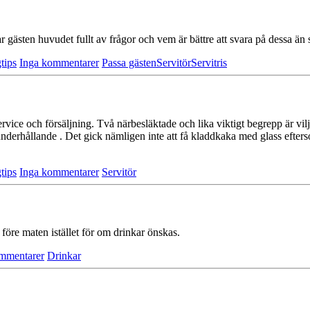
har gästen huvu­det fullt av frågor och vem är bättre att svara på dessa än 
tips
Inga kommentarer
Passa gästen
Servitör
Servitris
service och försäljning. Två närbesläktade och lika viktigt begrepp är vi
tt underhållande . Det gick nämligen inte att få kladdkaka med glass ef
tips
Inga kommentarer
Servitör
öre maten istäl­let för om drinkar önskas.
mmentarer
Drinkar