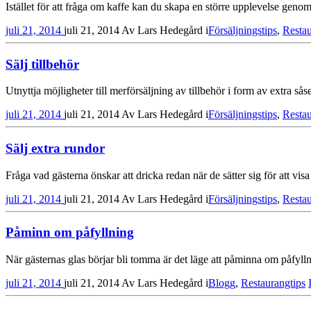
Istället för att fråga om kaffe kan du skapa en större upplevelse geno
juli 21, 2014
juli 21, 2014
Av
Lars Hedegård
i
Försäljningstips
,
Restau
Sälj tillbehör
Utnyttja möjligheter till merförsäljning av tillbehör i form av extra såser,
juli 21, 2014
juli 21, 2014
Av
Lars Hedegård
i
Försäljningstips
,
Restau
Sälj extra rundor
Fråga vad gästerna önskar att dricka redan när de sätter sig för att vis
juli 21, 2014
juli 21, 2014
Av
Lars Hedegård
i
Försäljningstips
,
Restau
Påminn om påfyllning
När gästernas glas börjar bli tomma är det läge att påminna om påfyll
juli 21, 2014
juli 21, 2014
Av
Lars Hedegård
i
Blogg
,
Restaurangtips