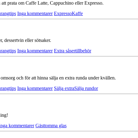
m att prata om Caffe Latte, Cappuchino eller Expresso.
rangtips
Inga kommentarer
Expresso
Kaffe
 dessert­vin el­ler sötsaker.
rangtips
Inga kommentarer
Extra såser
tillbehör
a omsorg och för att hinna sälja en extra runda under kvällen.
rangtips
Inga kommentarer
Sälja extra
Sälja rundor
ning!
Inga kommentarer
Gäst
tomma glas