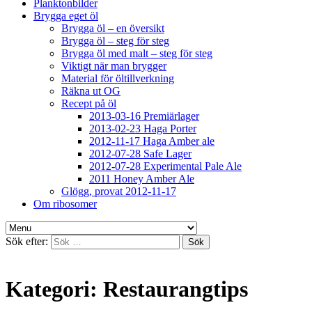
Planktonbilder
Brygga eget öl
Brygga öl – en översikt
Brygga öl – steg för steg
Brygga öl med malt – steg för steg
Viktigt när man brygger
Material för öltillverkning
Räkna ut OG
Recept på öl
2013-03-16 Premiärlager
2013-02-23 Haga Porter
2012-11-17 Haga Amber ale
2012-07-28 Safe Lager
2012-07-28 Experimental Pale Ale
2011 Honey Amber Ale
Glögg, provat 2012-11-17
Om ribosomer
Sök efter:
Kategori:
Restaurangtips