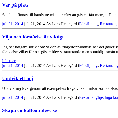
Var på plats
Se till att finnas till hands tre minuter efter att gästen fått menyn. Då 
juli 21, 2014
juli 21, 2014
Av
Lars Hedegård
i
Försäljning
,
Restaurang
Vilja och förståelse är viktigt
Jag har tidigare skrivit om vikten av fingertoppskänsla när det gäller 
förståelse vilket för oss gäster blev skrattretande men samtidigt små
Läs mer
juli 21, 2014
juli 21, 2014
Av
Lars Hedegård
i
Försäljning
,
Restaurang
Undvik ett nej
Undvik nej tack genom att exempelvis fråga vilka drinkar som önskas f
juli 21, 2014
juli 21, 2014
Av
Lars Hedegård
i
Restaurangtips
Inga ko
Skapa en kaffeupplevelse