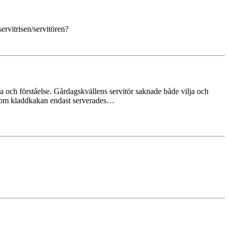
servitrisen/servitören?
lja och förståelse. Gårdagskvällens servitör saknade både vilja och
tersom kladdkakan endast serverades…