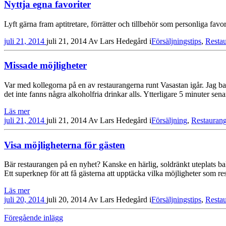
Nyttja egna favoriter
Lyft gärna fram aptitretare, förrätter och till­behör som personliga favo
juli 21, 2014
juli 21, 2014
Av
Lars Hedegård
i
Försäljningstips
,
Restau
Missade möjligheter
Var med kollegorna på en av restaurangerna runt Vasastan igår. Jag bad
det inte fanns några alkoholfria drinkar alls. Ytterligare 5 minuter se
Läs mer
juli 21, 2014
juli 21, 2014
Av
Lars Hedegård
i
Försäljning
,
Restaurang
Visa möjligheterna för gästen
Bär restaurangen på en nyhet? Kanske en härlig, soldränkt uteplats b
Ett superknep för att få gästerna att upptäcka vilka möjligheter som
Läs mer
juli 20, 2014
juli 20, 2014
Av
Lars Hedegård
i
Försäljningstips
,
Restau
Föregående inlägg