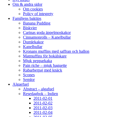
Om & andra sidor
Om cookies
Policy of integrety
Familjens baktips
Banana Pudding
Biskvier
Carinas goda äppelmoskakor
Cinnamonrolls – Kanelbullar
Dumlekakor
Kanelbullar
Kronans muffins med saffran och hallon
Matmuffins för bokälskare
Mjuk pepparkaka
Pain riche – mjuk baguette
Rabarberpaj med knäck
Scones
Semlor
Algaefuel
Abstract – algafuel
Resedagbok – Indien
2011-02-01
2011-02-02
2011-02-03
2011-02-04