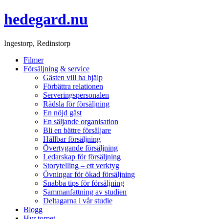
hedegard.nu
Ingestorp, Redinstorp
Filmer
Försäljning & service
Gästen vill ha hjälp
Förbättra relationen
Serveringspersonalen
Rädsla för försäljning
En nöjd gäst
En säljande organisation
Bli en bättre försäljare
Hållbar försäljning
Övertygande försäljning
Ledarskap för försäljning
Storytelling – ett verktyg
Övningar för ökad försäljning
Snabba tips för försäljning
Sammanfattning av studien
Deltagarna i vår studie
Blogg
Hyr torpet