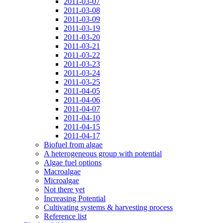
2011-03-07
2011-03-08
2011-03-09
2011-03-19
2011-03-20
2011-03-21
2011-03-22
2011-03-23
2011-03-24
2011-03-25
2011-04-05
2011-04-06
2011-04-07
2011-04-10
2011-04-15
2011-04-17
Biofuel from algae
A heterogeneous group with potential
Algae fuel options
Macroalgae
Microalgae
Not there yet
Increasing Potential
Cultivating systems & harvesting process
Reference list