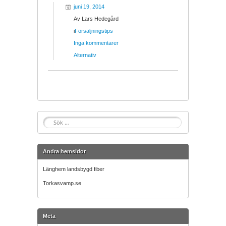
juni 19, 2014
Av
Lars Hedegård
i
Försäljningstips
Inga kommentarer
Alternativ
S
ö
k
e
Andra hemsidor
f
t
Länghem landsbygd fiber
e
Torkasvamp.se
r
:
Meta