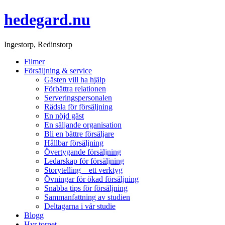
hedegard.nu
Ingestorp, Redinstorp
Filmer
Försäljning & service
Gästen vill ha hjälp
Förbättra relationen
Serveringspersonalen
Rädsla för försäljning
En nöjd gäst
En säljande organisation
Bli en bättre försäljare
Hållbar försäljning
Övertygande försäljning
Ledarskap för försäljning
Storytelling – ett verktyg
Övningar för ökad försäljning
Snabba tips för försäljning
Sammanfattning av studien
Deltagarna i vår studie
Blogg
Hyr torpet