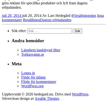
göra reklam för spe­cifika produkter och lyft fram dagens
erbjudanden.
juli 20, 2014
juli 20, 2014
Av
Lars Hedegård
i
Försäljningstips
Inga
kommentarer
Beställning
Dagens erbjudanden
Sök efter:
Andra hemsidor
Länghem landsbygd fiber
Torkasvamp.se
Meta
Logga in
Flöde för inlägg
Flöde för kommentarer
WordPress.org
Upphovsrätt © 2026 hedegard.nu. Drivs med
WordPress
.
Silverclean design av
Iceable Themes
.