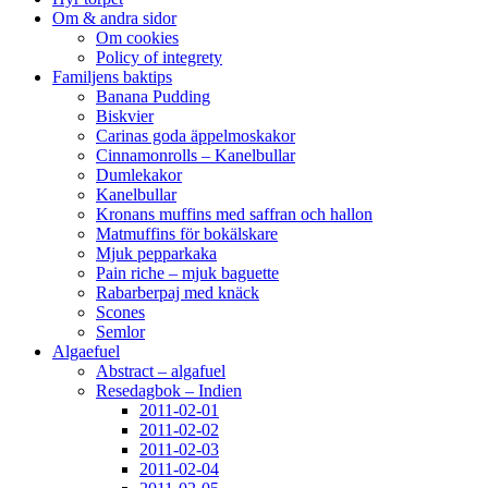
Om & andra sidor
Om cookies
Policy of integrety
Familjens baktips
Banana Pudding
Biskvier
Carinas goda äppelmoskakor
Cinnamonrolls – Kanelbullar
Dumlekakor
Kanelbullar
Kronans muffins med saffran och hallon
Matmuffins för bokälskare
Mjuk pepparkaka
Pain riche – mjuk baguette
Rabarberpaj med knäck
Scones
Semlor
Algaefuel
Abstract – algafuel
Resedagbok – Indien
2011-02-01
2011-02-02
2011-02-03
2011-02-04