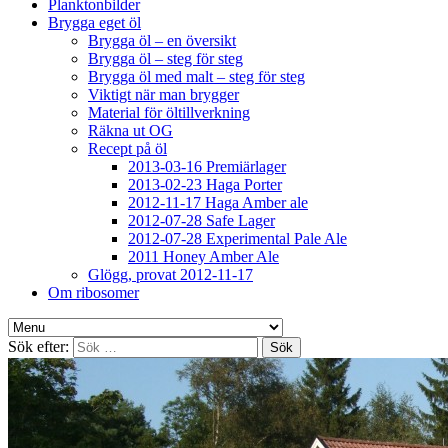
Planktonbilder
Brygga eget öl
Brygga öl – en översikt
Brygga öl – steg för steg
Brygga öl med malt – steg för steg
Viktigt när man brygger
Material för öltillverkning
Räkna ut OG
Recept på öl
2013-03-16 Premiärlager
2013-02-23 Haga Porter
2012-11-17 Haga Amber ale
2012-07-28 Safe Lager
2012-07-28 Experimental Pale Ale
2011 Honey Amber Ale
Glögg, provat 2012-11-17
Om ribosomer
Sök efter: