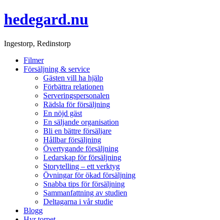
hedegard.nu
Ingestorp, Redinstorp
Filmer
Försäljning & service
Gästen vill ha hjälp
Förbättra relationen
Serveringspersonalen
Rädsla för försäljning
En nöjd gäst
En säljande organisation
Bli en bättre försäljare
Hållbar försäljning
Övertygande försäljning
Ledarskap för försäljning
Storytelling – ett verktyg
Övningar för ökad försäljning
Snabba tips för försäljning
Sammanfattning av studien
Deltagarna i vår studie
Blogg
Hyr torpet