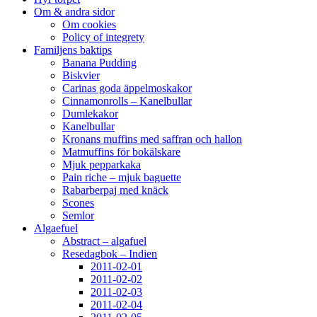
Om & andra sidor
Om cookies
Policy of integrety
Familjens baktips
Banana Pudding
Biskvier
Carinas goda äppelmoskakor
Cinnamonrolls – Kanelbullar
Dumlekakor
Kanelbullar
Kronans muffins med saffran och hallon
Matmuffins för bokälskare
Mjuk pepparkaka
Pain riche – mjuk baguette
Rabarberpaj med knäck
Scones
Semlor
Algaefuel
Abstract – algafuel
Resedagbok – Indien
2011-02-01
2011-02-02
2011-02-03
2011-02-04