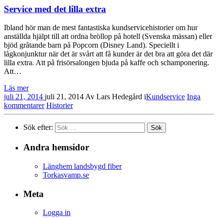
Service med det lilla extra
Ibland hör man de mest fantastiska kundservicehistorier om hur
anställda hjälpt till att ordna bröllop på hotell (Svenska mässan) eller
bjöd gråtande barn på Popcorn (Disney Land). Speciellt i
lågkonjunktur när det är svårt att få kunder är det bra att göra det där
lilla extra. Att på frisörsalongen bjuda på kaffe och schamponering.
Att…
Läs mer
juli 21, 2014
juli 21, 2014
Av
Lars Hedegård
i
Kundservice
Inga
kommentarer
Historier
Sök efter:
Andra hemsidor
Länghem landsbygd fiber
Torkasvamp.se
Meta
Logga in