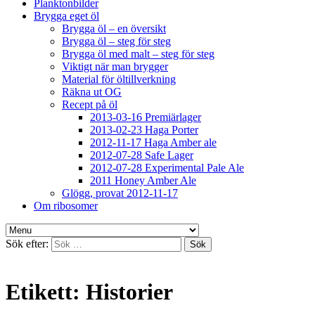
Planktonbilder
Brygga eget öl
Brygga öl – en översikt
Brygga öl – steg för steg
Brygga öl med malt – steg för steg
Viktigt när man brygger
Material för öltillverkning
Räkna ut OG
Recept på öl
2013-03-16 Premiärlager
2013-02-23 Haga Porter
2012-11-17 Haga Amber ale
2012-07-28 Safe Lager
2012-07-28 Experimental Pale Ale
2011 Honey Amber Ale
Glögg, provat 2012-11-17
Om ribosomer
Sök efter:
Etikett:
Historier