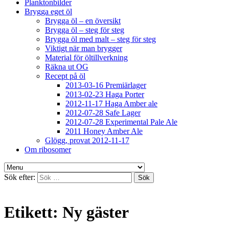
Planktonbilder
Brygga eget öl
Brygga öl – en översikt
Brygga öl – steg för steg
Brygga öl med malt – steg för steg
Viktigt när man brygger
Material för öltillverkning
Räkna ut OG
Recept på öl
2013-03-16 Premiärlager
2013-02-23 Haga Porter
2012-11-17 Haga Amber ale
2012-07-28 Safe Lager
2012-07-28 Experimental Pale Ale
2011 Honey Amber Ale
Glögg, provat 2012-11-17
Om ribosomer
Sök efter:
Etikett:
Ny gäster