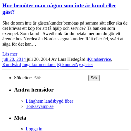
Hur bemöter man någon som inte är kund eller
gäst?
Ska de som inte är gäster/kunder bemötas på samma sätt eller ska de
det krävas ett köp för att få hjälp och service? Ta banken som
exempel. Som kund i Swedbank får du betala mer om du gör ett
ärende hos Nordea än Nordeas egna kunder. Rätt eller fel, svårt att
säga för det kan…
Läs mer
juli 20, 2014
juli 20, 2014
Av
Lars Hedegård
i
Kundservice
,
Kundvård
Inga kommentarer
Ej kunder
Ny gäster
Sök efter:
Andra hemsidor
Länghem landsbygd fiber
Torkasvamp.se
Meta
Logga in