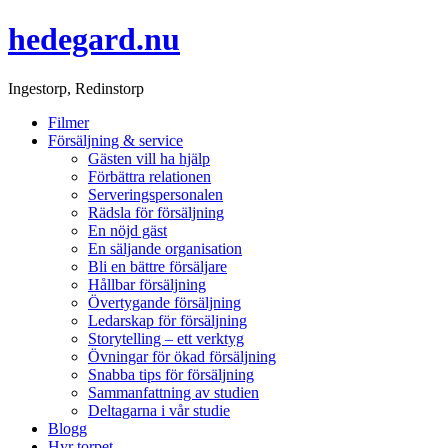
hedegard.nu
Ingestorp, Redinstorp
Filmer
Försäljning & service
Gästen vill ha hjälp
Förbättra relationen
Serveringspersonalen
Rädsla för försäljning
En nöjd gäst
En säljande organisation
Bli en bättre försäljare
Hållbar försäljning
Övertygande försäljning
Ledarskap för försäljning
Storytelling – ett verktyg
Övningar för ökad försäljning
Snabba tips för försäljning
Sammanfattning av studien
Deltagarna i vår studie
Blogg
Hyr torpet