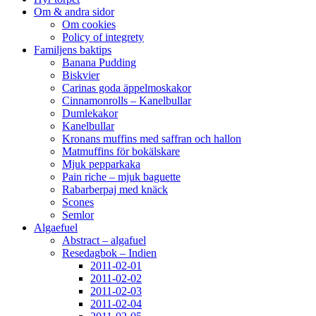
Om & andra sidor
Om cookies
Policy of integrety
Familjens baktips
Banana Pudding
Biskvier
Carinas goda äppelmoskakor
Cinnamonrolls – Kanelbullar
Dumlekakor
Kanelbullar
Kronans muffins med saffran och hallon
Matmuffins för bokälskare
Mjuk pepparkaka
Pain riche – mjuk baguette
Rabarberpaj med knäck
Scones
Semlor
Algaefuel
Abstract – algafuel
Resedagbok – Indien
2011-02-01
2011-02-02
2011-02-03
2011-02-04